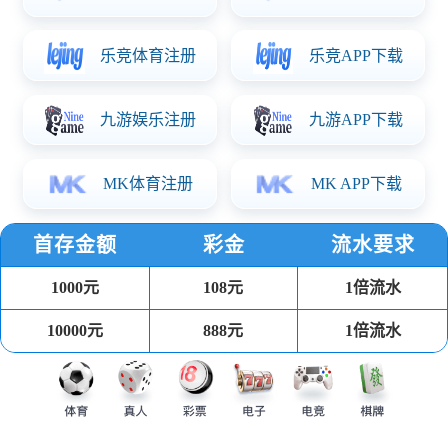
波尔塔正式宣布解雇体育总监阿莱曼尼，这一决定背
后是过去两个转会窗口内多达8起被外界公认的转会
操作失误。随着球队战绩起伏不定，高层对引援策略
的耐心已耗尽，阿莱曼尼的离开标志着巴萨在重建道
路上的一次重大调整。