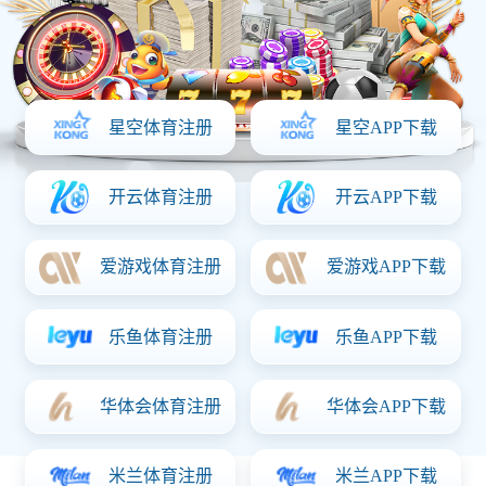
手机App
网页版
西甲巴萨主席拉波尔塔解雇体育总
监阿莱曼尼，转会操作失误多达8起
2026-06-08 15:01
32 次阅读
首页
/
体育热点
西甲豪门巴塞罗那近期再度掀起波澜，俱乐部主席拉