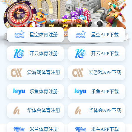
Google Play 获取
开云官方网页版安全模块矩阵
平台以模块化架构构建安全基底，覆盖开云官方网页版各类
应用场景。
账户防护
结合行为验证和环境识别技术，增强用户身份识别与操作安
全。