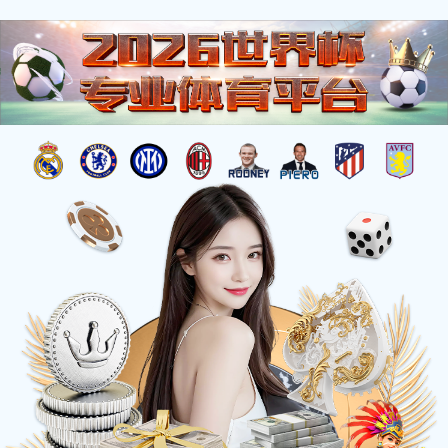
注册入口
下载 开云官方网页版 App · 体验
未来赛事方式
将专业数据分析、互动社群与比分推送整合于一体，
开云官方网页版为体育迷量身打造。
极速比分
互动社区
AI 分析
App Store 下载