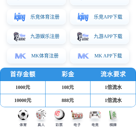
侵犯他人合法权益，包括隐私权、名誉权、知识产权等
进行任何未经授权的商业推广或广告行为
使用自动化工具批量抓取、爬虫、数据镜像等行为
五、知识产权声明
本平台上的所有内容（包括但不限于界面结构、数据接口、文
字、图像、音频、源代码等）均归本平台或关联方所有，受相关
法律保护。未经授权，用户不得以任何形式使用。
六、服务中止与终止
在以下任一情况下，平台有权中止或终止对用户的全部或部分服
务，且无需提前通知：
用户违反本协议内容或法律法规
用户提供虚假信息或存在安全风险
基于开云官方网页版平台运营策略的调整