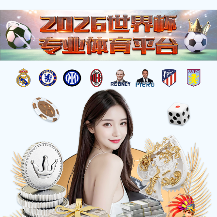
注册入口
用户使用协议
一、协议的接受
在您访问或使用本平台（以下简称“本平台”或“本服务”）之前，
请您仔细阅读并充分理解本《用户使用协议》（以下简称“本协
议”）。一旦您注册、登录、访问或使用本平台，即视为您已阅
读、理解并同意受本协议全部条款的约束。
二、账户注册与使用
1. 用户在注册时应提供真实、合法、有效的信息，并保证资料的
真实性和时效性。