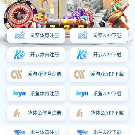
手机App
网页版
羽联排名算法再引众怒：李诗沣积
分解读遭质疑，或影响奥运种子位
2026-06-08 15:01
70 次阅读
首页
/
体育热点
世界羽联最新一期排名公布后，围绕中国男单选手李