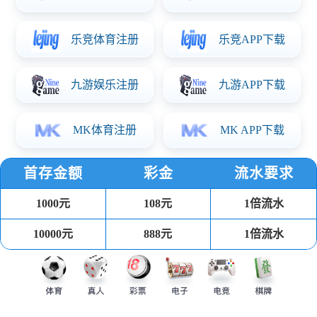
注目的现象浮出水面：以C罗为代表的8名40岁以上老
将极大概率将踏上那片绿茵赛场，使得这届世界杯注
定成为足球历史上“最老”的一届。这不仅是一次对年
龄极限的挑战，更折射出当代足球竞技水平与职业寿
命的深刻演变。